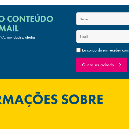
 O CONTEÚDO
MAIL
A, novidades, ofertas
Eu concordo em receber com
Quero ser avisado
ORMAÇÕES SOBRE