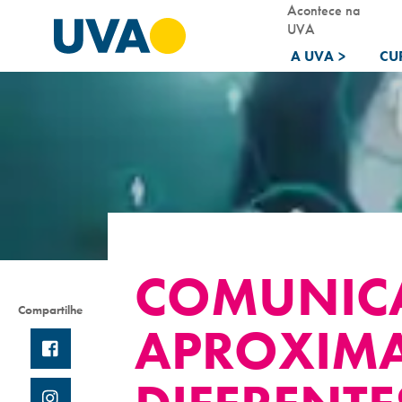
Acontece na
UVA
A UVA
>
CU
COMUNICA
Compartilhe
APROXIMA