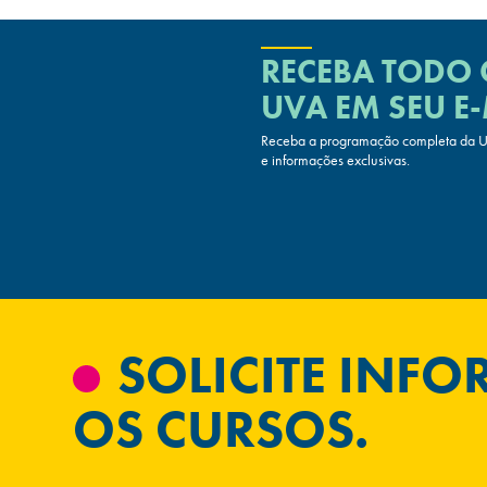
RECEBA TODO
UVA
EM SEU E-
Receba a programação completa da UV
e informações exclusivas.
SOLICITE INF
OS CURSOS.