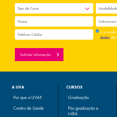
Li e aceit
dados
da 
Solicitar informação
A UVA
CURSOS
Por que a UVA?
Graduação
Centro de Saúde
Pós-graduação e
MBA