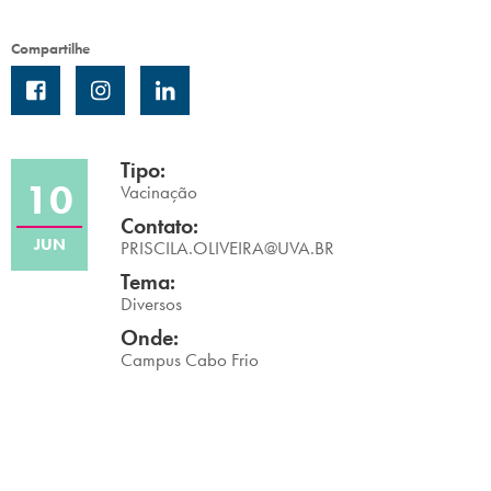
Campi/Unidades
Compartilhe
Atendimento (21) 2574 8888
Conclua sua Matrícula
Tipo:
10
Vacinação
SOLICITE INFORMAÇÕES
INSCREVA-SE
Contato:
JUN
PRISCILA.OLIVEIRA@UVA.BR
LOGIN
ÁREA DO ALUNO
Tema:
Diversos
Onde:
Campus Cabo Frio