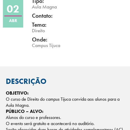
Tipo:
02
Campi/Unidades
Aula Magna
Contato:
ABR
Atendimento (21) 2574 8888
Tema:
Direito
Conclua sua Matrícula
Onde:
Campus Tijuca
SOLICITE INFORMAÇÕES
INSCREVA-SE
LOGIN
ÁREA DO ALUNO
DESCRIÇÃO
OBJETIVO:
O curso de Direito do
campus
Tijuca convida aos alunos para a
Aula Magna.
PÚBLICO – ALVO:
Alunos do curso e professores.
O evento será gratuito e acontecerá no auditório.
Serão oferecidas duas horas de atividades complementares (AC).