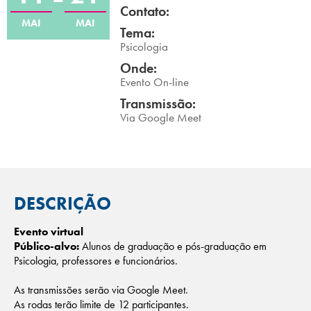
Contato:
Campi/Unidades
MAI
MAI
Tema:
Psicologia
Atendimento (21) 2574 8888
Onde:
Evento On-line
Conclua sua Matrícula
Transmissão:
Via Google Meet
SOLICITE INFORMAÇÕES
INSCREVA-SE
LOGIN
ÁREA DO ALUNO
DESCRIÇÃO
Evento virtual
Público-alvo:
Alunos de graduação e pós-graduação em
Psicologia, professores e funcionários.
As transmissões serão via Google Meet.
As rodas terão limite de 12 participantes.