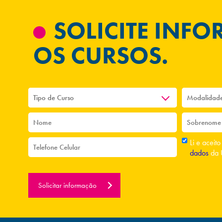
SOLICITE INF
OS CURSOS.
Li e aceit
dados
da 
Solicitar informação