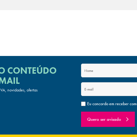
 O CONTEÚDO
MAIL
A, novidades, ofertas
Eu concordo em receber com
Quero ser avisado