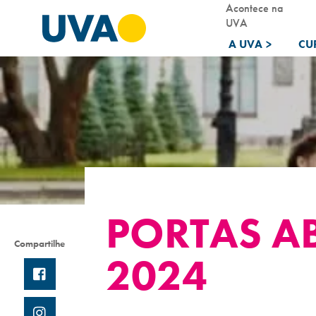
Acontece na
UVA
A UVA
>
CU
PORTAS A
Compartilhe
2024