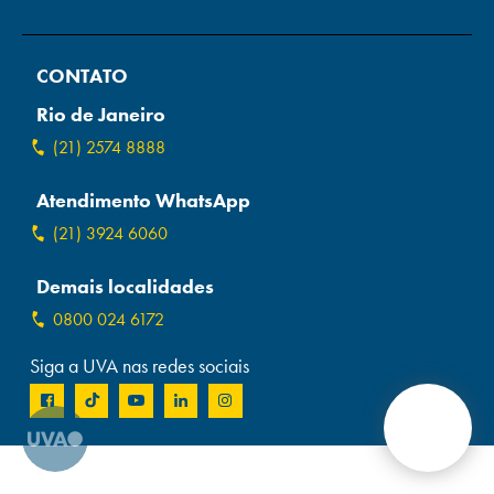
Campi/Unidades
CONTATO
Atendimento (21) 2574 8888
Rio de Janeiro
Conclua sua Matrícula
(21) 2574 8888
Atendimento WhatsApp
SOLICITE INFORMAÇÕES
INSCREVA-SE
(21) 3924 6060
LOGIN
ÁREA DO ALUNO
Demais localidades
0800 024 6172
Siga a UVA nas redes sociais