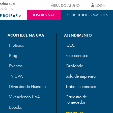
nclua sua
ÁREA DO ALUNO
LOGIN
atrícula
INSCREVA-SE
SOLICITE INFORMAÇÕES
E BOLSAS
>
ACONTECE NA UVA
ATENDIMENTO
Notícias
F.A.Q.
Blog
Fale conosco
Eventos
Ouvidoria
TV UVA
Sala de imprensa
Diversidade Humana
Trabalhe conosco
Vivenciando UVA
Cadastro de
Fornecedor
Ebooks