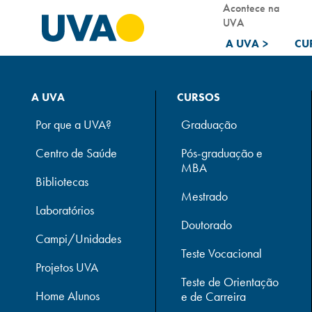
Acontece na
UVA
A UVA
>
CU
A UVA
CURSOS
Por que a UVA?
Graduação
Centro de Saúde
Pós-graduação e
MBA
Bibliotecas
Mestrado
Laboratórios
Doutorado
Campi/Unidades
Teste Vocacional
Projetos UVA
Teste de Orientação
Home Alunos
e de Carreira