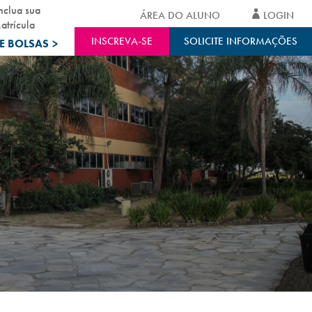
nclua sua
ÁREA DO ALUNO
LOGIN
atrícula
INSCREVA-SE
SOLICITE INFORMAÇÕES
E BOLSAS
>