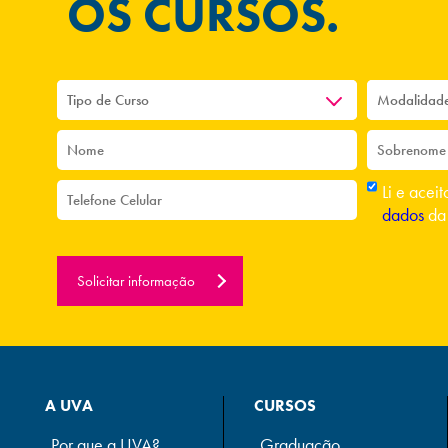
OS CURSOS.
Li e acei
dados
da
Solicitar informação
A UVA
CURSOS
Por que a UVA?
Graduação