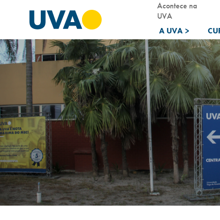
Acontece na
UVA
A UVA
>
CU