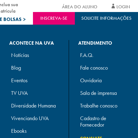
nclua sua
ÁREA DO ALUNO
LOGIN
atrícula
INSCREVA-SE
SOLICITE INFORMAÇÕES
E BOLSAS
>
ACONTECE NA UVA
ATENDIMENTO
Notícias
F.A.Q.
Blog
Fale conosco
Eventos
Ouvidoria
TV UVA
Sala de imprensa
Diversidade Humana
Trabalhe conosco
Vivenciando UVA
Cadastro de
Fornecedor
Ebooks