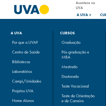
Acontece na
UVA
A UVA
>
CU
A UVA
CURSOS
Por que a UVA?
Graduação
Centro de Saúde
Pós-graduação e
MBA
Bibliotecas
Mestrado
Laboratórios
Doutorado
Campi/Unidades
Teste Vocacional
Projetos UVA
Teste de Orientação
Home Alunos
e de Carreira