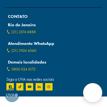
Campi/Unidades
CONTATO
Atendimento (21) 2574 8888
Rio de Janeiro
Conclua sua Matrícula
(21) 2574 8888
Atendimento WhatsApp
SOLICITE INFORMAÇÕES
INSCREVA-SE
(21) 3924 6060
LOGIN
ÁREA DO ALUNO
Demais localidades
0800 024 6172
Siga a UVA nas redes sociais