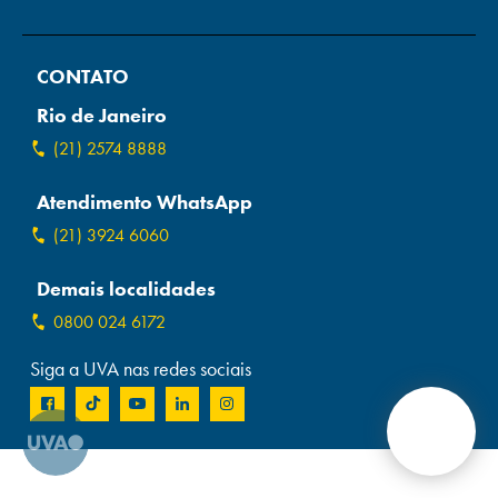
Campi/Unidades
CONTATO
Atendimento (21) 2574 8888
Rio de Janeiro
Conclua sua Matrícula
(21) 2574 8888
Atendimento WhatsApp
SOLICITE INFORMAÇÕES
INSCREVA-SE
(21) 3924 6060
LOGIN
ÁREA DO ALUNO
Demais localidades
0800 024 6172
Siga a UVA nas redes sociais