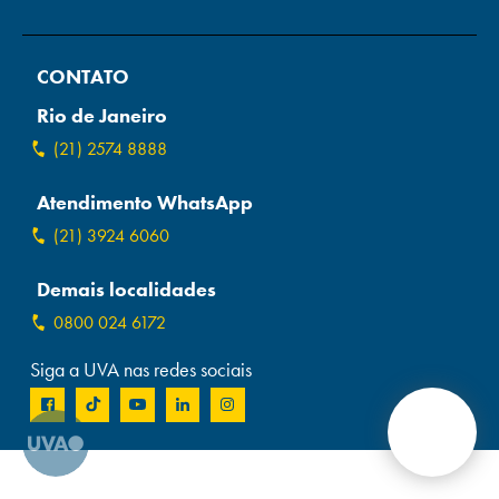
Campi/Unidades
CONTATO
Atendimento (21) 2574 8888
Rio de Janeiro
Conclua sua Matrícula
(21) 2574 8888
Atendimento WhatsApp
SOLICITE INFORMAÇÕES
INSCREVA-SE
(21) 3924 6060
LOGIN
ÁREA DO ALUNO
Demais localidades
0800 024 6172
Siga a UVA nas redes sociais