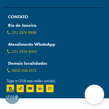
Campi/Unidades
CONTATO
Atendimento (21) 2574 8888
Rio de Janeiro
Conclua sua Matrícula
(21) 2574 8888
Atendimento WhatsApp
SOLICITE INFORMAÇÕES
INSCREVA-SE
(21) 3924 6060
LOGIN
ÁREA DO ALUNO
Demais localidades
0800 024 6172
Siga a UVA nas redes sociais