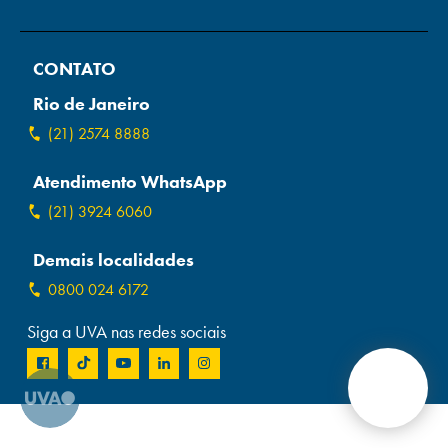
Campi/Unidades
CONTATO
Atendimento (21) 2574 8888
Rio de Janeiro
Conclua sua Matrícula
(21) 2574 8888
Atendimento WhatsApp
SOLICITE INFORMAÇÕES
INSCREVA-SE
(21) 3924 6060
LOGIN
ÁREA DO ALUNO
Demais localidades
0800 024 6172
Siga a UVA nas redes sociais