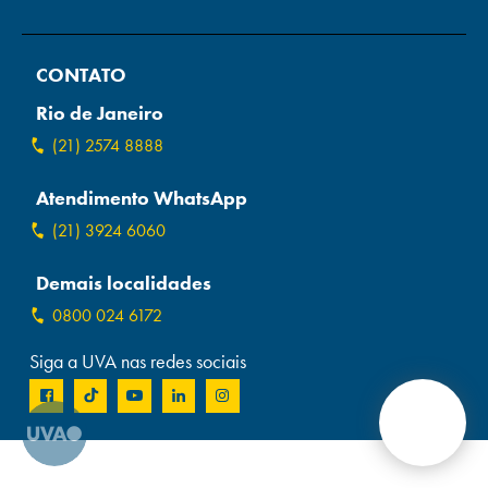
Campi/Unidades
CONTATO
Atendimento (21) 2574 8888
Rio de Janeiro
Conclua sua Matrícula
(21) 2574 8888
Atendimento WhatsApp
SOLICITE INFORMAÇÕES
INSCREVA-SE
(21) 3924 6060
LOGIN
ÁREA DO ALUNO
Demais localidades
0800 024 6172
Siga a UVA nas redes sociais