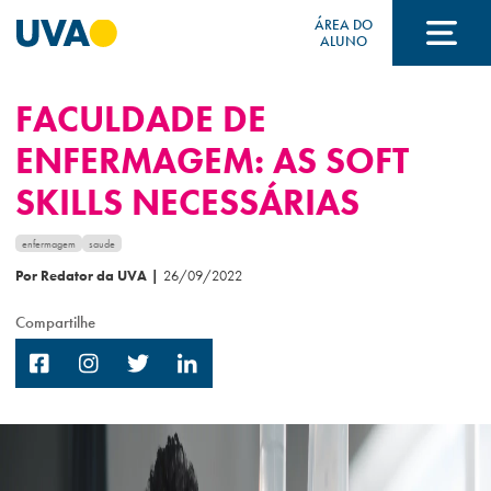
ÁREA DO
ALUNO
FACULDADE DE
A UVA
ENFERMAGEM: AS SOFT
SKILLS NECESSÁRIAS
CURSOS
enfermagem
saude
Por Redator da UVA
|
26/09/2022
FORMAS DE INGRESSO
Compartilhe
FINANCIAMENTO E BOLSAS
Acontece na UVA