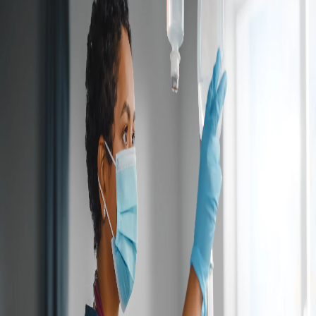
Campi/Unidades
Atendimento (21) 2574 8888
Conclua sua Matrícula
SOLICITE INFORMAÇÕES
INSCREVA-SE
LOGIN
ÁREA DO ALUNO