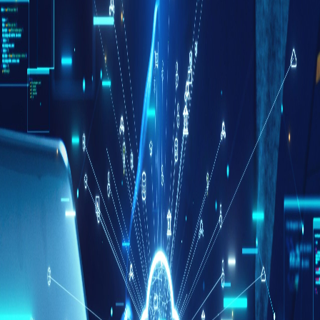
Campi/Unidades
Atendimento (21) 2574 8888
Conclua sua Matrícula
SOLICITE INFORMAÇÕES
INSCREVA-SE
LOGIN
ÁREA DO ALUNO