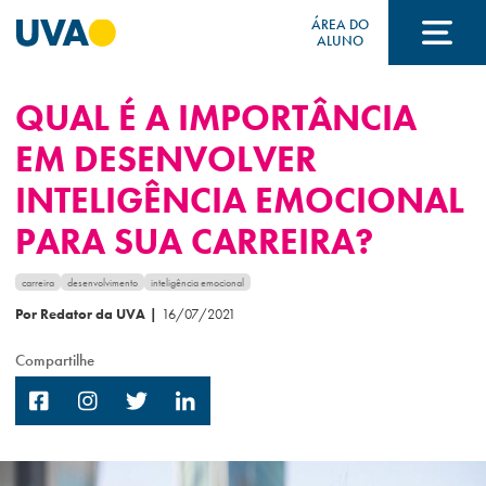
ÁREA DO
ALUNO
QUAL É A IMPORTÂNCIA
A UVA
EM DESENVOLVER
INTELIGÊNCIA EMOCIONAL
CURSOS
PARA SUA CARREIRA?
FORMAS DE INGRESSO
carreira
desenvolvimento
inteligência emocional
Por Redator da UVA
|
16/07/2021
Compartilhe
FINANCIAMENTO E BOLSAS
Acontece na UVA