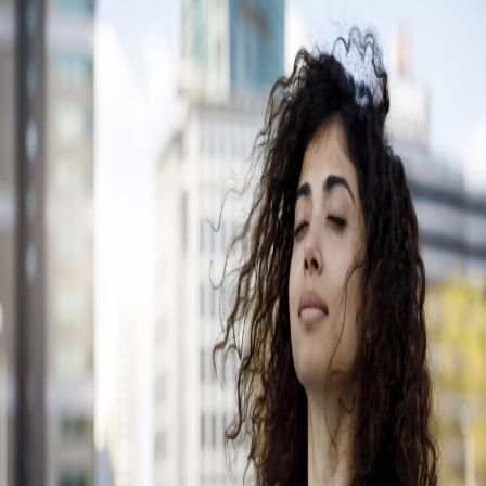
Campi/Unidades
Atendimento (21) 2574 8888
Conclua sua Matrícula
SOLICITE INFORMAÇÕES
INSCREVA-SE
LOGIN
ÁREA DO ALUNO