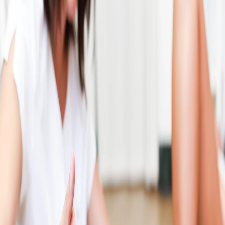
Campi/Unidades
Atendimento (21) 2574 8888
Conclua sua Matrícula
SOLICITE INFORMAÇÕES
INSCREVA-SE
LOGIN
ÁREA DO ALUNO