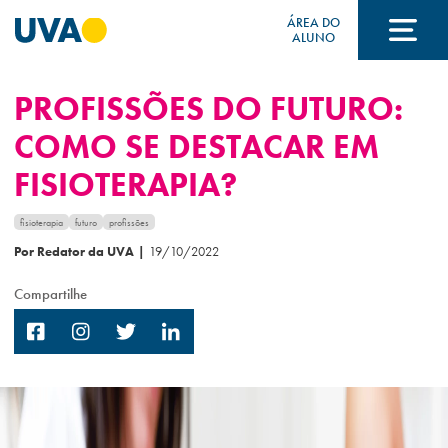
ÁREA DO
ALUNO
PROFISSÕES DO FUTURO:
A UVA
COMO SE DESTACAR EM
FISIOTERAPIA?
CURSOS
fisioterapia
futuro
profissões
Por Redator da UVA
|
19/10/2022
FORMAS DE INGRESSO
Compartilhe
FINANCIAMENTO E BOLSAS
Acontece na UVA