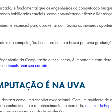
mercado, é fundamental que os engenheiros da computação busqu
lvendo habilidades cruciais, como comunicação eficaz e lideranç
mbém é essencial para aproveitar ao máximo as inúmeras oportun
heiros da computação, fica claro como a busca por uma graduaç
 Engenharia da Computação e ter sucesso, é importante considera
es de
impulsionar sua carreira
.
MPUTAÇÃO É NA UVA
e destaca como uma escolha excepcional. Com um ambiente de ap
ca do conhecimento e reconhecimento no mercado,
o curso de En
eira nessa área em constante evolução.