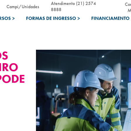
Atendimento (21) 2574
Co
Campi/Unidades
8888
M
RSOS
>
FORMAS DE INGRESSO
>
FINANCIAMENTO 
OS
IRO
PODE