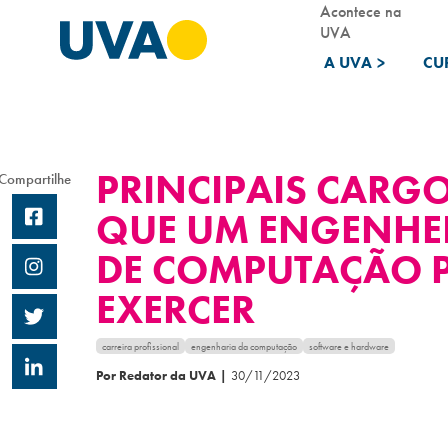
Acontece na
UVA
A UVA
>
CU
PRINCIPAIS CARG
Compartilhe
QUE UM ENGENHE
DE COMPUTAÇÃO 
EXERCER
carreira profissional
engenharia da computação
software e hardware
Por Redator da UVA
|
30/11/2023