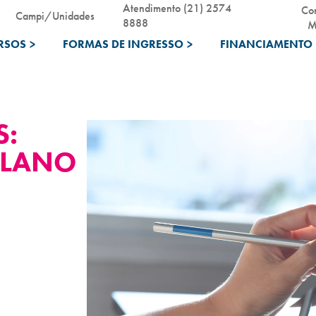
Atendimento (21) 2574
Co
Campi/Unidades
8888
M
RSOS
>
FORMAS DE INGRESSO
>
FINANCIAMENTO 
S:
PLANO