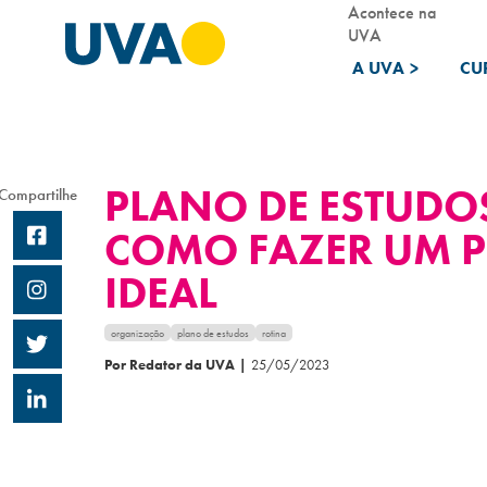
Acontece na
UVA
A UVA
>
CU
PLANO DE ESTUDO
Compartilhe
COMO FAZER UM 
IDEAL
organização
plano de estudos
rotina
Por Redator da UVA
|
25/05/2023