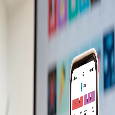
Campi/Unidades
Atendimento (21) 2574 8888
Conclua sua Matrícula
SOLICITE INFORMAÇÕES
INSCREVA-SE
LOGIN
ÁREA DO ALUNO