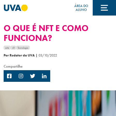
ÁREA DO
ALUNO
O QUE É NFT E COMO
A UVA
FUNCIONA?
CURSOS
arte
nft
Tecnologia
Por Redator da UVA
|
03/10/2022
Compartilhe
FORMAS DE INGRESSO
FINANCIAMENTO E BOLSAS
Acontece na UVA