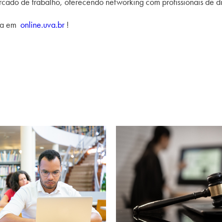
rcado de trabalho, oferecendo
networking
com profissionais de d
ira em
online.uva.br
!