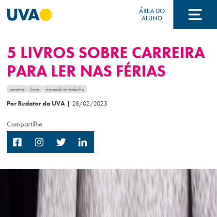
ÁREA DO
ALUNO
5 LIVROS SOBRE CARREIRA
A UVA
PARA LER NAS FÉRIAS
CURSOS
carreira
livros
mercado de trabalho
Por Redator da UVA
|
28/02/2023
Compartilhe
FORMAS DE INGRESSO
FINANCIAMENTO E BOLSAS
Acontece na UVA