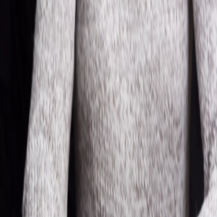
Campi/Unidades
Atendimento (21) 2574 8888
Conclua sua Matrícula
SOLICITE INFORMAÇÕES
INSCREVA-SE
LOGIN
ÁREA DO ALUNO