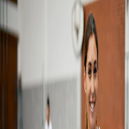
Campi/Unidades
Atendimento (21) 2574 8888
Conclua sua Matrícula
SOLICITE INFORMAÇÕES
INSCREVA-SE
LOGIN
ÁREA DO ALUNO