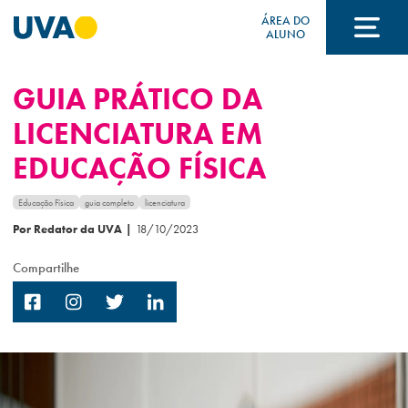
ÁREA DO
ALUNO
GUIA PRÁTICO DA
A UVA
LICENCIATURA EM
EDUCAÇÃO FÍSICA
CURSOS
Educação Física
guia completo
licenciatura
Por Redator da UVA
|
18/10/2023
FORMAS DE INGRESSO
Compartilhe
FINANCIAMENTO E BOLSAS
Acontece na UVA