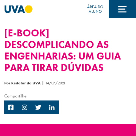
ÁREA DO
ALUNO
[E-BOOK]
A UVA
DESCOMPLICANDO AS
ENGENHARIAS: UM GUIA
CURSOS
PARA TIRAR DÚVIDAS
FORMAS DE INGRESSO
Por Redator da UVA
|
14/07/2021
Compartilhe
FINANCIAMENTO E BOLSAS
Acontece na UVA