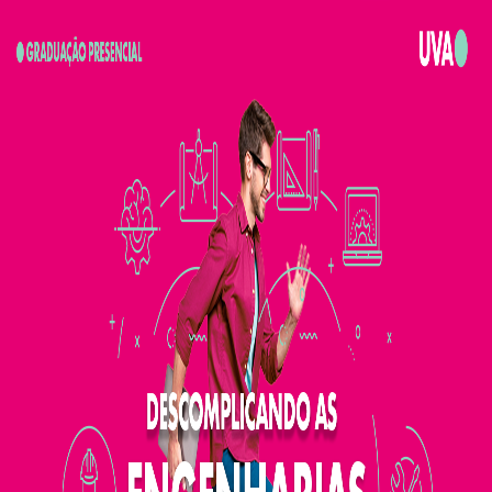
Campi/Unidades
Atendimento (21) 2574 8888
Conclua sua Matrícula
SOLICITE INFORMAÇÕES
INSCREVA-SE
LOGIN
ÁREA DO ALUNO