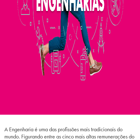
A Engenharia é uma das profissões mais tradicionais do
mundo. Figurando entre as cinco mais altas remunerações do