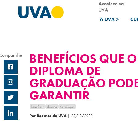
Acontece na
UVA
A UVA
>
CU
BENEFÍCIOS QUE O
Compartilhe
DIPLOMA DE
GRADUAÇÃO POD
GARANTIR
benefícios
diploma
Graduação
Por Redator da UVA
|
23/12/2022