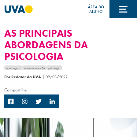
ÁREA DO
ALUNO
AS PRINCIPAIS
A UVA
ABORDAGENS DA
PSICOLOGIA
CURSOS
abordagens
áreas de atuação
psicologia
Por Redator da UVA
|
09/08/2022
FORMAS DE INGRESSO
Compartilhe
FINANCIAMENTO E BOLSAS
Acontece na UVA