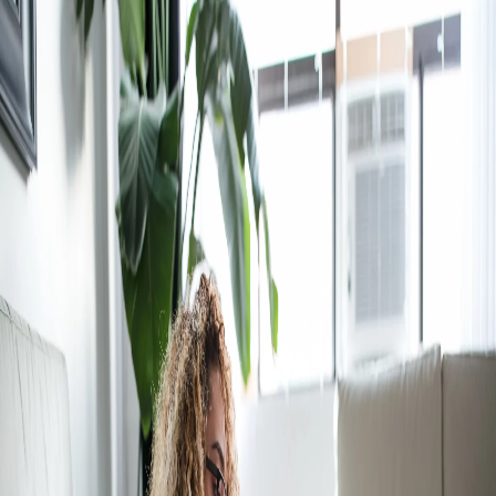
Campi/Unidades
Atendimento (21) 2574 8888
Conclua sua Matrícula
SOLICITE INFORMAÇÕES
INSCREVA-SE
LOGIN
ÁREA DO ALUNO