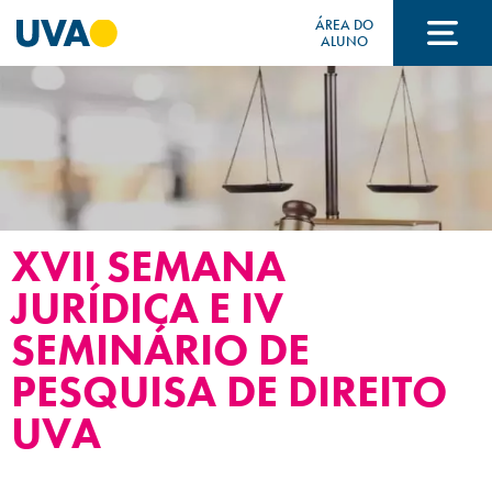
ÁREA DO
ALUNO
A UVA
CURSOS
XVII SEMANA
FORMAS DE INGRESSO
JURÍDICA E IV
SEMINÁRIO DE
FINANCIAMENTO E BOLSAS
PESQUISA DE DIREITO
UVA
Acontece na UVA