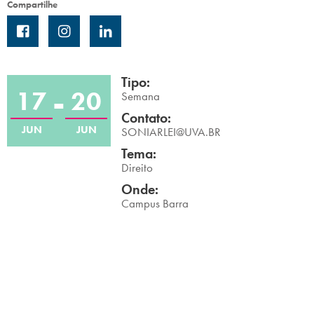
Compartilhe
Campi/Unidades
Atendimento (21) 2574 8888
Tipo:
Conclua sua Matrícula
17
20
Semana
Contato:
JUN
JUN
SOLICITE INFORMAÇÕES
INSCREVA-SE
SONIARLEI@UVA.BR
Tema:
Direito
LOGIN
ÁREA DO ALUNO
Onde:
Campus Barra