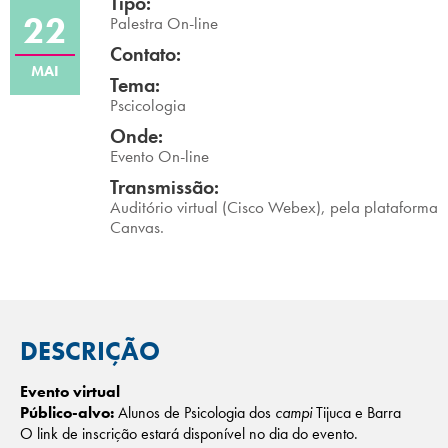
Tipo:
22
Campi/Unidades
Palestra On-line
Contato:
MAI
Atendimento (21) 2574 8888
Tema:
Pscicologia
Conclua sua Matrícula
Onde:
Evento On-line
Transmissão:
SOLICITE INFORMAÇÕES
INSCREVA-SE
Auditório virtual (Cisco Webex), pela plataforma
Canvas.
LOGIN
ÁREA DO ALUNO
DESCRIÇÃO
Evento virtual
Público-alvo:
Alunos de Psicologia dos
campi
Tijuca e Barra
O link de inscrição estará disponível no dia do evento.