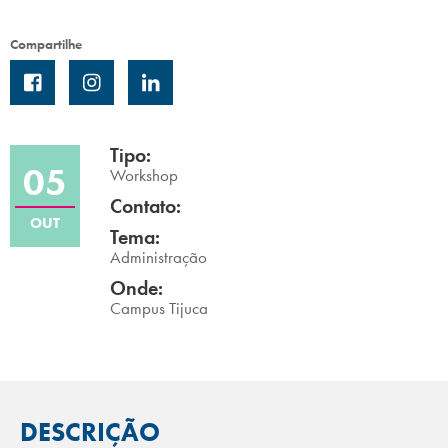
Campi/Unidades
Compartilhe
Atendimento (21) 2574 8888
Conclua sua Matrícula
Tipo:
05
Workshop
SOLICITE INFORMAÇÕES
INSCREVA-SE
Contato:
OUT
Tema:
LOGIN
ÁREA DO ALUNO
Administração
Onde:
Campus Tijuca
DESCRIÇÃO