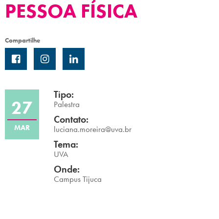
PESSOA FÍSICA
Campi/Unidades
Atendimento (21) 2574 8888
Compartilhe
Conclua sua Matrícula
SOLICITE INFORMAÇÕES
INSCREVA-SE
Tipo:
27
Palestra
LOGIN
Contato:
ÁREA DO ALUNO
MAR
luciana.moreira@uva.br
Tema:
UVA
Onde:
Campus Tijuca