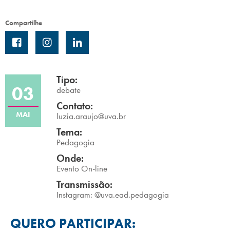
Campi/Unidades
Compartilhe
Atendimento (21) 2574 8888
Conclua sua Matrícula
Tipo:
03
debate
SOLICITE INFORMAÇÕES
INSCREVA-SE
Contato:
MAI
luzia.araujo@uva.br
LOGIN
ÁREA DO ALUNO
Tema:
Pedagogia
Onde:
Evento On-line
Transmissão:
Instagram: @uva.ead.pedagogia
QUERO PARTICIPAR: