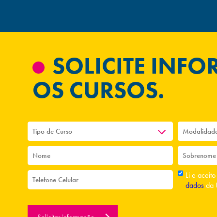
SOLICITE INF
OS CURSOS.
Li e aceit
dados
da 