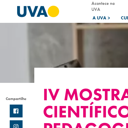
Acontece na
UVA
A UVA
>
CU
IV MOSTR
Compartilhe
CIENTÍFIC