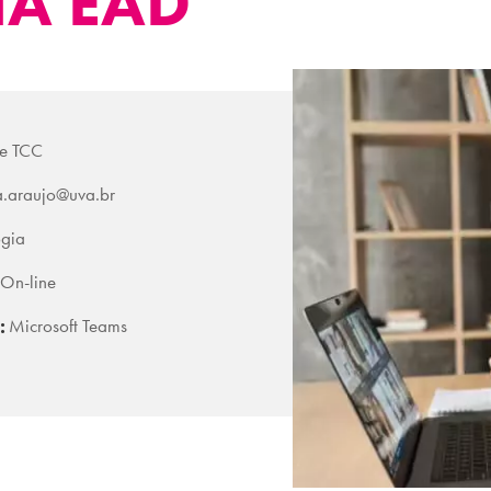
A EAD
de TCC
a.araujo@uva.br
gia
 On-line
:
Microsoft Teams