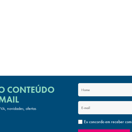
 O CONTEÚDO
MAIL
A, novidades, ofertas
Eu concordo em receber com