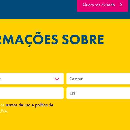
Quero ser avisado
ORMAÇÕES SOBRE
o os
termos de uso e política de
UVA.