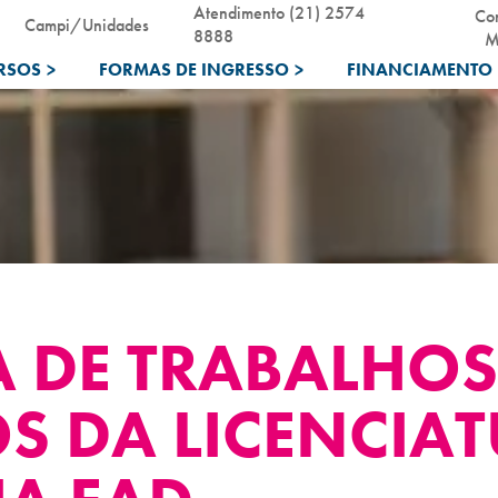
Atendimento (21) 2574
Co
Campi/Unidades
8888
M
RSOS
>
FORMAS DE INGRESSO
>
FINANCIAMENTO 
A DE TRABALHOS
OS DA LICENCIA