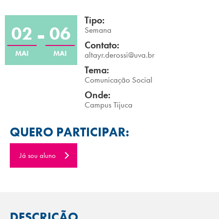
Campi/Unidades
Tipo:
02
06
Semana
Atendimento (21) 2574 8888
Contato:
MAI
MAI
altayr.derossi@uva.br
Conclua sua Matrícula
Tema:
Comunicação Social
SOLICITE INFORMAÇÕES
INSCREVA-SE
Onde:
Campus Tijuca
LOGIN
ÁREA DO ALUNO
QUERO PARTICIPAR:
Já sou aluno
DESCRIÇÃO