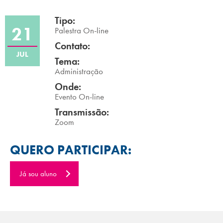
Campi/Unidades
Tipo:
21
Palestra On-line
Atendimento (21) 2574 8888
Contato:
JUL
Tema:
Conclua sua Matrícula
Administração
Onde:
SOLICITE INFORMAÇÕES
INSCREVA-SE
Evento On-line
Transmissão:
LOGIN
Zoom
ÁREA DO ALUNO
QUERO PARTICIPAR:
Já sou aluno