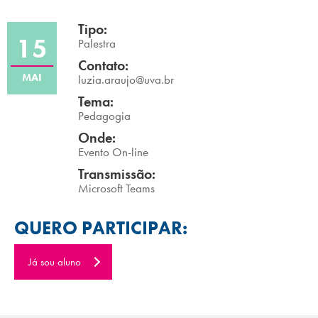
Campi/Unidades
Tipo:
15
Palestra
Atendimento (21) 2574 8888
Contato:
MAI
luzia.araujo@uva.br
Conclua sua Matrícula
Tema:
Pedagogia
SOLICITE INFORMAÇÕES
INSCREVA-SE
Onde:
Evento On-line
LOGIN
Transmissão:
ÁREA DO ALUNO
Microsoft Teams
QUERO PARTICIPAR:
Já sou aluno