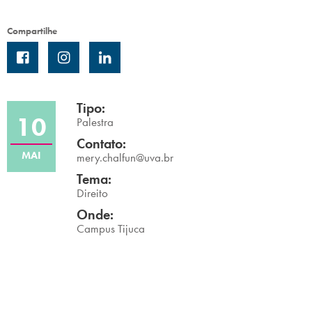
Campi/Unidades
Compartilhe
Atendimento (21) 2574 8888
Conclua sua Matrícula
Tipo:
10
Palestra
SOLICITE INFORMAÇÕES
INSCREVA-SE
Contato:
MAI
mery.chalfun@uva.br
LOGIN
ÁREA DO ALUNO
Tema:
Direito
Onde:
Campus Tijuca