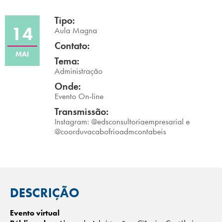
Campi/Unidades
Tipo:
14
Aula Magna
Atendimento (21) 2574 8888
Contato:
MAI
Tema:
Conclua sua Matrícula
Administração
Onde:
SOLICITE INFORMAÇÕES
INSCREVA-SE
Evento On-line
Transmissão:
LOGIN
Instagram: @edsconsultoriaempresarial e
ÁREA DO ALUNO
@coorduvacabofrioadmcontabeis
DESCRIÇÃO
Evento virtual