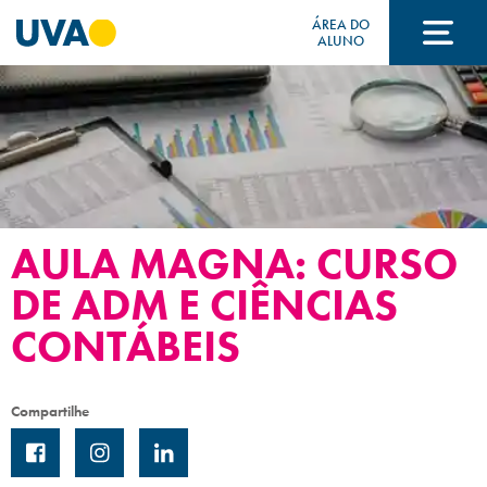
ÁREA DO
ALUNO
A UVA
CURSOS
AULA MAGNA: CURSO
FORMAS DE INGRESSO
DE ADM E CIÊNCIAS
CONTÁBEIS
FINANCIAMENTO E BOLSAS
Compartilhe
Acontece na UVA