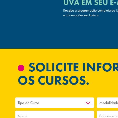
UVA
EM SEU E-
Receba a programação completa da UV
e informações exclusivas.
SOLICITE INF
OS CURSOS.