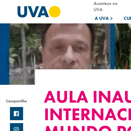
Acontece na
UVA
A UVA
>
CU
AULA INA
Compartilhe
INTERNAC