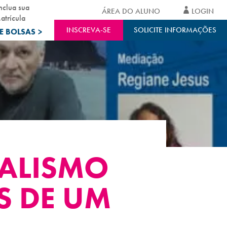
nclua sua
ÁREA DO ALUNO
LOGIN
atrícula
INSCREVA-SE
SOLICITE INFORMAÇÕES
E BOLSAS
>
NALISMO
S DE UM