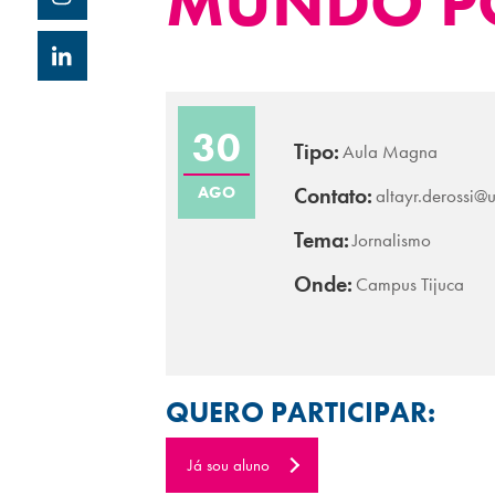
MUNDO P
30
Tipo:
Aula Magna
AGO
Contato:
altayr.derossi@
Tema:
Jornalismo
Onde:
Campus Tijuca
QUERO PARTICIPAR:
Já sou aluno