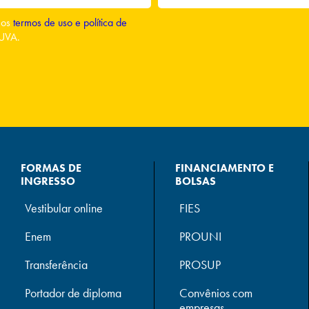
o os
termos de uso e política de
UVA.
FORMAS DE
FINANCIAMENTO E
INGRESSO
BOLSAS
Vestibular online
FIES
Enem
PROUNI
Transferência
PROSUP
Portador de diploma
Convênios com
empresas