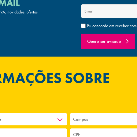
MAIL
A, novidades, ofertas
Eu concordo em receber com
Quero ser avisado
ORMAÇÕES SOBRE