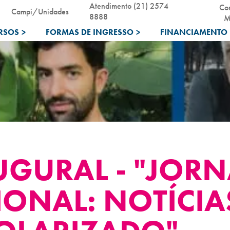
Atendimento (21) 2574
Co
Campi/Unidades
8888
M
RSOS
>
FORMAS DE INGRESSO
>
FINANCIAMENTO 
UGURAL - "JOR
IONAL: NOTÍCIA