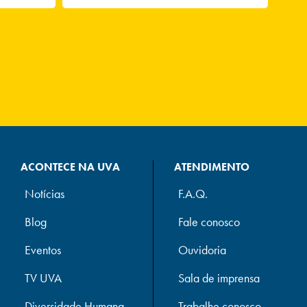
ACONTECE NA UVA
ATENDIMENTO
Notícias
F.A.Q.
Blog
Fale conosco
Eventos
Ouvidoria
TV UVA
Sala de imprensa
Diversidade Humana
Trabalhe conosco