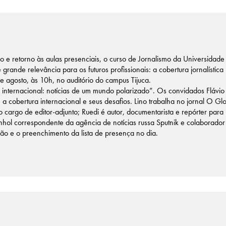
ivo e retorno às aulas presenciais, o curso de Jornalismo da Universida
grande relevância para os futuros profissionais: a cobertura jornalística 
e agosto, às 10h, no auditório do campus Tijuca.
internacional: notícias de um mundo polarizado”. Os convidados Flávio
 cobertura internacional e seus desafios. Lino trabalha no jornal O Gl
argo de editor-adjunto; Ruedi é autor, documentarista e repórter para 
hol correspondente da agência de notícias russa Sputnik e colaborador 
ição e o preenchimento da lista de presença no dia.