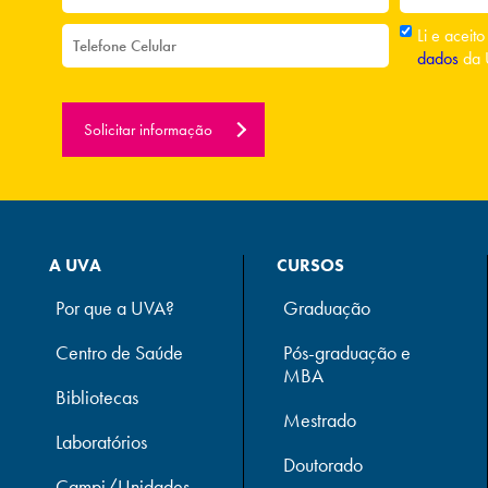
Li e aceit
dados
da 
Solicitar informação
A UVA
CURSOS
Por que a UVA?
Graduação
Centro de Saúde
Pós-graduação e
MBA
Bibliotecas
Mestrado
Laboratórios
Doutorado
Campi/Unidades