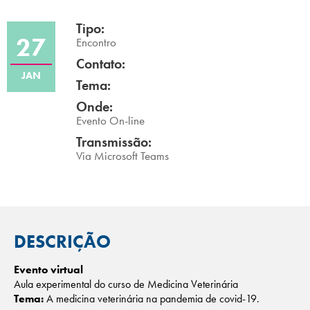
Campi/Unidades
Tipo:
27
Encontro
Atendimento (21) 2574 8888
Contato:
JAN
Tema:
Conclua sua Matrícula
Onde:
Evento On-line
SOLICITE INFORMAÇÕES
INSCREVA-SE
Transmissão:
Via Microsoft Teams
LOGIN
ÁREA DO ALUNO
DESCRIÇÃO
Evento virtual
Aula experimental do curso de Medicina Veterinária
Tema:
A medicina veterinária na pandemia de covid-19.