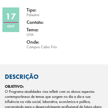
Campi/Unidades
Tipo:
17
Palestra
Atendimento (21) 2574 8888
Contato:
OUT
Tema:
Conclua sua Matrícula
UVA
Onde:
SOLICITE INFORMAÇÕES
INSCREVA-SE
Campus Cabo Frio
LOGIN
ÁREA DO ALUNO
DESCRIÇÃO
OBJETIVO:
O Programa atualidades visa refletir com os alunos aspectos
contemporâneos de temas que surgem no dia a dia e sua
influência na vida social, laborativa, econômica e política,
convergindo para o desenvolvimento profissional do futuro aluno