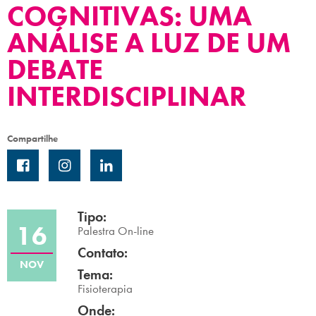
COGNITIVAS: UMA
Campi/Unidades
ANÁLISE A LUZ DE UM
Atendimento (21) 2574 8888
DEBATE
INTERDISCIPLINAR
Conclua sua Matrícula
SOLICITE INFORMAÇÕES
INSCREVA-SE
Compartilhe
LOGIN
ÁREA DO ALUNO
Tipo:
16
Palestra On-line
Contato:
NOV
Tema:
Fisioterapia
Onde: