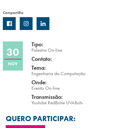
Campi/Unidades
Compartilhe
Atendimento (21) 2574 8888
Conclua sua Matrícula
Tipo:
30
Palestra On-line
SOLICITE INFORMAÇÕES
INSCREVA-SE
Contato:
NOV
Tema:
LOGIN
ÁREA DO ALUNO
Engenharia da Computação
Onde:
Evento On-line
Transmissão:
Youtube RedBone UVABots
QUERO PARTICIPAR: