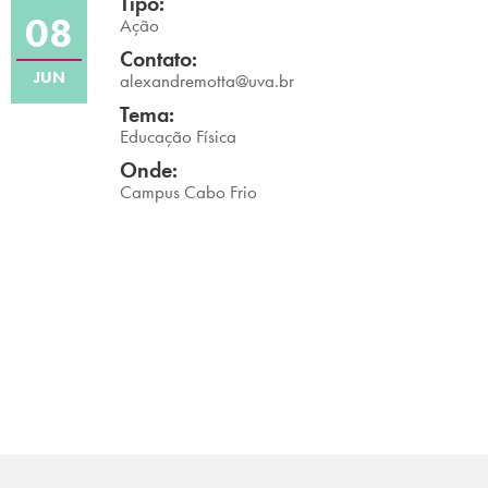
Tipo:
08
Campi/Unidades
Ação
Contato:
JUN
Atendimento (21) 2574 8888
alexandremotta@uva.br
Tema:
Conclua sua Matrícula
Educação Física
Onde:
Campus Cabo Frio
SOLICITE INFORMAÇÕES
INSCREVA-SE
LOGIN
ÁREA DO ALUNO