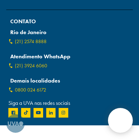
Campi/Unidades
CONTATO
Atendimento (21) 2574 8888
Rio de Janeiro
Conclua sua Matrícula
(21) 2574 8888
Atendimento WhatsApp
SOLICITE INFORMAÇÕES
INSCREVA-SE
(21) 3924 6060
LOGIN
ÁREA DO ALUNO
Demais localidades
0800 024 6172
Siga a UVA nas redes sociais