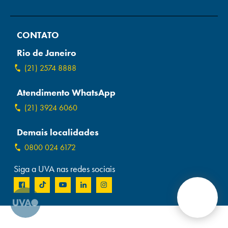
Campi/Unidades
CONTATO
Atendimento (21) 2574 8888
Rio de Janeiro
Conclua sua Matrícula
(21) 2574 8888
Atendimento WhatsApp
SOLICITE INFORMAÇÕES
INSCREVA-SE
(21) 3924 6060
LOGIN
ÁREA DO ALUNO
Demais localidades
0800 024 6172
Siga a UVA nas redes sociais