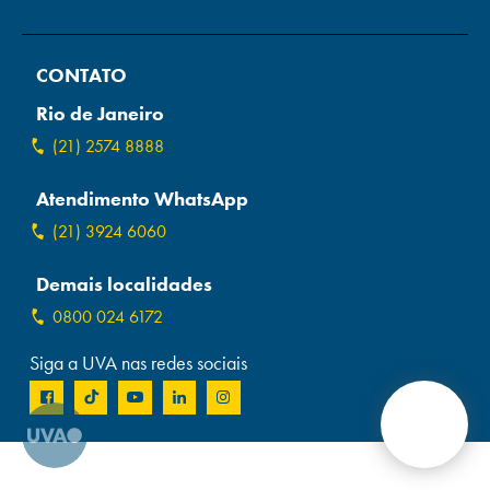
Campi/Unidades
CONTATO
Atendimento (21) 2574 8888
Rio de Janeiro
Conclua sua Matrícula
(21) 2574 8888
Atendimento WhatsApp
SOLICITE INFORMAÇÕES
INSCREVA-SE
(21) 3924 6060
LOGIN
ÁREA DO ALUNO
Demais localidades
0800 024 6172
Siga a UVA nas redes sociais