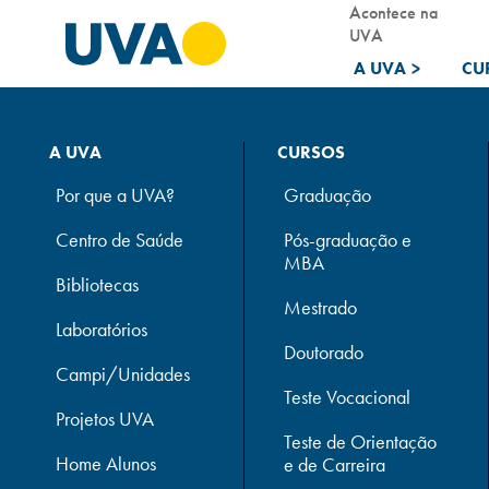
Acontece na
UVA
A UVA
>
CU
A UVA
CURSOS
Por que a UVA?
Graduação
Centro de Saúde
Pós-graduação e
MBA
Bibliotecas
Mestrado
Laboratórios
Doutorado
Campi/Unidades
Teste Vocacional
Projetos UVA
Teste de Orientação
Home Alunos
e de Carreira