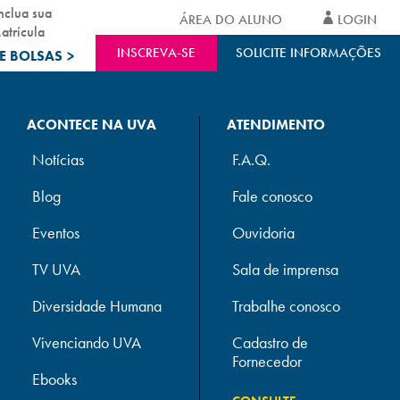
nclua sua
ÁREA DO ALUNO
LOGIN
atrícula
INSCREVA-SE
SOLICITE INFORMAÇÕES
E BOLSAS
>
ACONTECE NA UVA
ATENDIMENTO
Notícias
F.A.Q.
Blog
Fale conosco
Eventos
Ouvidoria
TV UVA
Sala de imprensa
Diversidade Humana
Trabalhe conosco
Vivenciando UVA
Cadastro de
Fornecedor
Ebooks