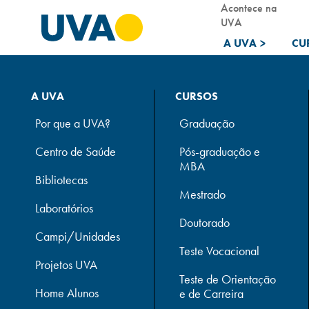
Acontece na
UVA
A UVA
>
CU
A UVA
CURSOS
Por que a UVA?
Graduação
Centro de Saúde
Pós-graduação e
MBA
Bibliotecas
Mestrado
Laboratórios
Doutorado
Campi/Unidades
Teste Vocacional
Projetos UVA
Teste de Orientação
Home Alunos
e de Carreira