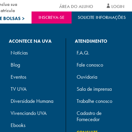
nclua sua
ÁREA DO ALUNO
LOGIN
atrícula
INSCREVA-SE
SOLICITE INFORMAÇÕES
E BOLSAS
>
ACONTECE NA UVA
ATENDIMENTO
Notícias
F.A.Q.
Blog
Fale conosco
Eventos
Ouvidoria
TV UVA
Sala de imprensa
Diversidade Humana
Trabalhe conosco
Vivenciando UVA
Cadastro de
Fornecedor
Ebooks